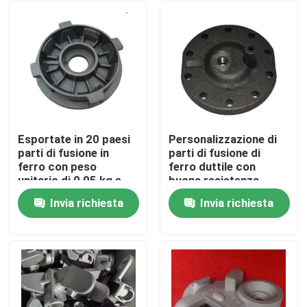
Esportate in 20 paesi
Personalizzazione di
parti di fusione in
parti di fusione di
ferro con peso
ferro duttile con
unitario di 0,05 kg e
buona resistenza
tolleranza CT6-CT8
all'usura
Invia richiesta
Invia richiesta
Casa
Prodotti
Video