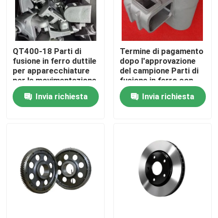
Circa noi
QT400-18 Parti di
Termine di pagamento
Giro della fabbrica
fusione in ferro duttile
dopo l'approvazione
per apparecchiature
del campione Parti di
per la movimentazione
fusione in ferro con
Controllo di qualità
dei materiali
tecnica di fusione a
Invia richiesta
Invia richiesta
sabbia
Contattici
Notizie
Richieda una citazione
Parti fondenti del metallo