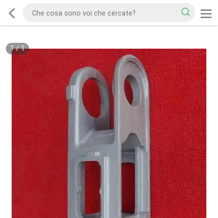
1
/
1