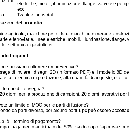
cazioni
elettriche, mobili, illuminazione, flange, valvole e pomp
ecc.
io
Twinkle Industrial
cazioni del prodotto:
ne agricole, macchine petrolifere, macchine minerarie, costruz
iarie e ferroviarie, linee elettriche, mobili, illuminazione, flan
zate,elettronica, gasdotti, ecc.
de frequenti
ome possiamo ottenere un preventivo?
prega di inviare i disegni 2D (in formato PDF) e il modello 3D de
ale, alla tecnica di produzione, alla quantità di acquisto, ecc., 
il tempo di consegna?
20 giorni per la produzione di campioni, 20 giorni lavorativi per
ete un limite di MOQ per le parti di fusione?
ende da parti diverse, per alcune parti 1 pc può essere accettab
al è il termine di pagamento?
ampo: pagamento anticipato del 50%, saldo dopo l'approvazion