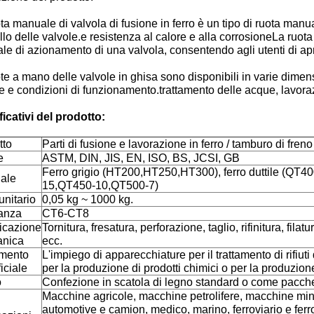
ta manuale di valvola di fusione in ferro è un tipo di ruota manuale
llo delle valvole.e resistenza al calore e alla corrosioneLa ruo
e di azionamento di una valvola, consentendo agli utenti di aprire
te a mano delle valvole in ghisa sono disponibili in varie dimensi
e e condizioni di funzionamento.trattamento delle acque, lavor
icativi del prodotto:
tto
Parti di fusione e lavorazione in ferro / tamburo di freno
e
ASTM, DIN, JIS, EN, ISO, BS, JCSI, GB
Ferro grigio (HT200,HT250,HT300), ferro duttile (QT4
iale
15,QT450-10,QT500-7)
unitario
0,05 kg ~ 1000 kg.
ranza
CT6-CT8
icazione
Tornitura, fresatura, perforazione, taglio, rifinitura, filatu
nica
ecc.
amento
L'impiego di apparecchiature per il trattamento di rifiuti 
iciale
per la produzione di prodotti chimici o per la produzione
o
Confezione in scatola di legno standard o come pacche
Macchine agricole, macchine petrolifere, macchine mine
automotive e camion, medico, marino, ferroviario e ferro