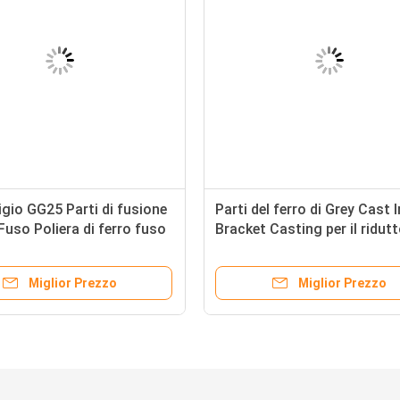
igio GG25 Parti di fusione
Parti del ferro di Grey Cast 
 Fuso Poliera di ferro fuso
Bracket Casting per il ridut
tori agricoli
Grey Iron HT200
Miglior Prezzo
Miglior Prezzo