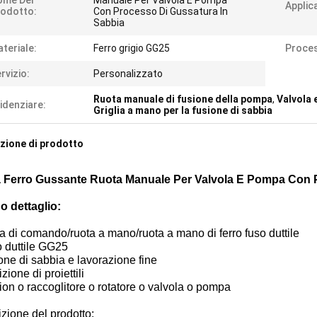
ome Del
Manuale Per Valvola E Pompa
Applic
odotto:
Con Processo Di Gussatura In
Sabbia
teriale:
Ferro grigio GG25
Proce
rvizio:
Personalizzato
Ruota manuale di fusione della pompa
,
Valvola 
idenziare:
Griglia a mano per la fusione di sabbia
zione di prodotto
a Ferro Gussante Ruota Manuale Per Valvola E Pompa Con 
o dettaglio:
a di comando/ruota a mano/ruota a mano di ferro fuso duttile
o duttile GG25
one di sabbia e lavorazione fine
zione di proiettili
on o raccoglitore o rotatore o valvola o pompa
zione del prodotto: