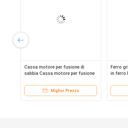
20
Cassa motore per fusione di
Ferro gr
sabbia Cassa motore per fusione
in ferro
i
di ferro grigio Cassa motore per
per trat
macchine
Miglior Prezzo