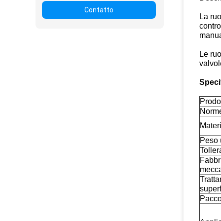
Contatto
La ruo
contro
manual
Le ruo
valvol
Specif
Prodo
Norm
Mater
Peso 
Tolle
Fabbr
mecca
Tratt
superf
Pacc