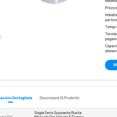
minimo
Prezzo
Imball
partico
Tempi 
Termini
pagam
Capaci
alimen
M
azioni Dettagliate
Descrizione Di Prodotto
Grigia Ferro Gussante Ruota