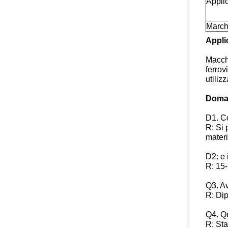
Appli
March
Appli
Macchi
ferrov
utiliz
Doman
D1. C
R: Si 
materi
D2: e 
R: 15-
Q3. Av
R: Dip
Q4. Qu
R: St