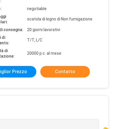
:
:
negotiable
aggi
scatola di legno di Non fumigazione
lari:
di consegna:
20 giorni lavorativi
 di
T/T, L/C
ento:
tà di
20000 p.c. al mese
tazione:
iglior Prezzo
Contatto