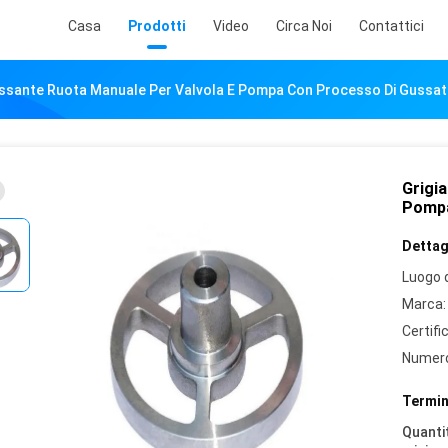
Casa
Prodotti
Video
Circa Noi
Contattici
ussante Ruota Manuale Per Valvola E Pompa Con Processo Di Gussatu
Grigi
Pompa
Dettagl
Luogo d
Marca:
Certifi
Numero
Termin
Quantit