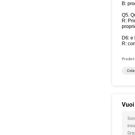
B: pr
Q5. Qu
R: Pri
propri
D6: e 
R: con
Prodot
Cola
Vuoi
Son
inv
Gra