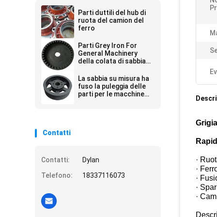
N
Pr
Parti duttili del hub di
ruota del camion del
ferro
Ma
Parti Grey Iron For
Se
General Machinery
della colata di sabbia
della resina dell'OEM
Ev
La sabbia su misura ha
fuso la puleggia delle
parti per le macchine
Descri
agricole
Grigi
Contatti
Rapid
· Ruot
Contatti:
Dylan
· Ferr
Telefono:
18337116073
· Fusi
· Spari
· Cami
Descri