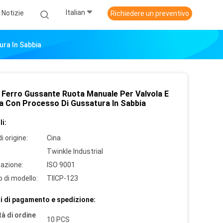
Italian
Notizie
Richiedere un preventivo
ra In Sabbia
a Ferro Gussante Ruota Manuale Per Valvola E
 Con Processo Di Gussatura In Sabbia
i:
i origine:
Cina
Twinkle Industrial
cazione:
ISO 9001
 di modello:
TIICP-123
i di pagamento e spedizione:
à di ordine
10 PCS