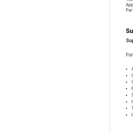
App
Part
Su
Sup
For