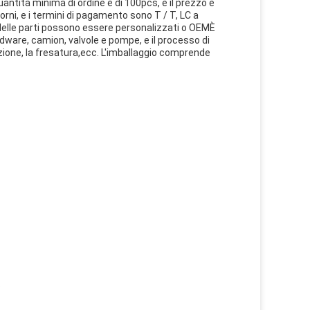
uantità minima di ordine è di 100pcs, e il prezzo è
iorni, e i termini di pagamento sono T / T, LC a
e delle parti possono essere personalizzati o OEMÈ
dware, camion, valvole e pompe, e il processo di
azione, la fresatura,ecc. L'imballaggio comprende
.