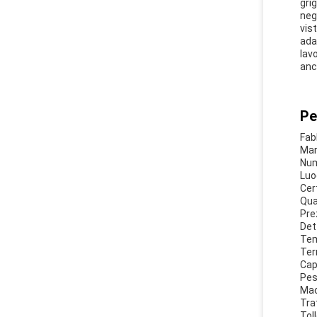
gri
neg
vis
ada
lav
anc
Pe
Fab
Mar
Num
Luo
Cer
Qua
Pre
Det
Tem
Ter
Cap
Pes
Mac
Tra
Tol