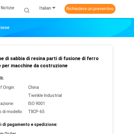
Notizie
Italian
Richiedere un preventivo
zione
e di sabbia di resina parti di fusione di ferro
le per macchine da costruzione
i:
f Origin:
China
Twinkle Industrial
cazione:
ISO 9001
 di modello:
TIICP-65
i di pagamento e spedizione:
um Order