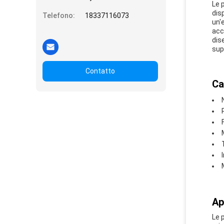
Le 
dis
Telefono:
18337116073
un'
acc
dis
sup
Contatto
Ca
Ap
Le p