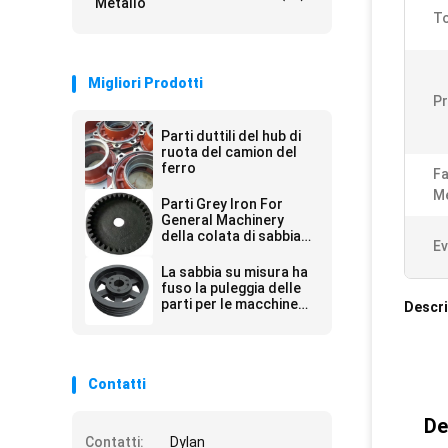
Metallo
To
Migliori Prodotti
P
Parti duttili del hub di
ruota del camion del
ferro
Fa
Me
Parti Grey Iron For
General Machinery
della colata di sabbia
Ev
della resina dell'OEM
La sabbia su misura ha
fuso la puleggia delle
parti per le macchine
Descri
agricole
Contatti
De
Contatti:
Dylan