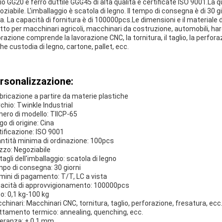
gio GG20 e ferro duttile GGG45 di alta qualità e certificate ISO 9001.La q
oziabile. L'imballaggio è scatola di legno. Il tempo di consegna è di 30 g
ta. La capacità di fornitura è di 100000pcs.Le dimensioni e il material
tto per macchinari agricoli, macchinari da costruzione, automobili, har
orazione comprende la lavorazione CNC, la tornitura, il taglio, la perfor
he custodia di legno, cartone, pallet, ecc.
rsonalizzazione:
bricazione a partire da materie plastiche
chio: Twinkle Industrial
ero di modello: TIICP-65
go di origine: Cina
tificazione: ISO 9001
ntità minima di ordinazione: 100pcs
zzo: Negoziabile
tagli dell'imballaggio: scatola di legno
po di consegna: 30 giorni
mini di pagamento: T/T, LC a vista
acità di approvvigionamento: 100000pcs
o: 0,1 kg-100 kg
chinari: Macchinari CNC, tornitura, taglio, perforazione, fresatura, ecc
ttamento termico: annealing, quenching, ecc.
leranza: ± 0,1 mm