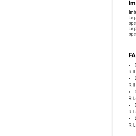
Im
Imb
Le 
spe
Le 
spe
FA
R: I
R: I
R: L
R: L
R: 