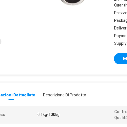
Quanti
Prezzo
Packag
Deliver
Payme
Supply 
M
azioni Dettagliate
Descrizione Di Prodotto
Contro
eso:
0.1kg-100kg
Qualità