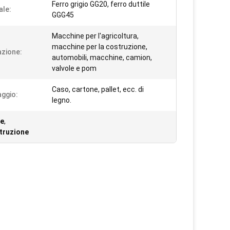
Ferro grigio GG20, ferro duttile
ale:
GGG45
Macchine per l'agricoltura,
macchine per la costruzione,
azione:
automobili, macchine, camion,
valvole e pom
Caso, cartone, pallet, ecc. di
aggio:
legno.
le
,
struzione