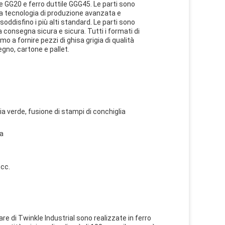
ore GG20 e ferro duttile GGG45. Le parti sono
o la tecnologia di produzione avanzata e
soddisfino i più alti standard. Le parti sono
consegna sicura e sicura. Tutti i formati di
a fornire pezzi di ghisa grigia di qualità
egno, cartone e pallet.
ia verde, fusione di stampi di conchiglia
ia
ecc.
ulare di Twinkle Industrial sono realizzate in ferro