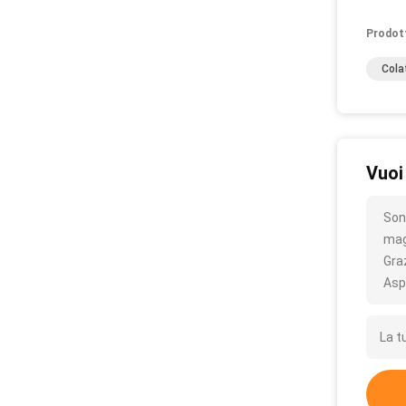
Prodot
Cola
Vuoi
Sono
mag
Gra
Asp