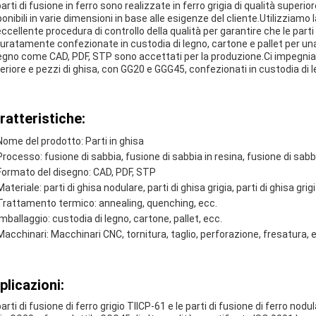
parti di fusione in ferro sono realizzate in ferro grigia di qualità superi
ponibili in varie dimensioni in base alle esigenze del cliente.Utilizziam
eccellente procedura di controllo della qualità per garantire che le parti 
uratamente confezionate in custodia di legno, cartone e pallet per una 
egno come CAD, PDF, STP sono accettati per la produzione.Ci impegniamo 
eriore e pezzi di ghisa, con GG20 e GGG45, confezionati in custodia di l
ratteristiche:
Nome del prodotto: Parti in ghisa
Processo: fusione di sabbia, fusione di sabbia in resina, fusione di sabb
Formato del disegno: CAD, PDF, STP
Materiale: parti di ghisa nodulare, parti di ghisa grigia, parti di ghisa grig
Trattamento termico: annealing, quenching, ecc.
Imballaggio: custodia di legno, cartone, pallet, ecc.
Macchinari: Macchinari CNC, tornitura, taglio, perforazione, fresatura, 
plicazioni:
arti di fusione di ferro grigio TIICP-61 e le parti di fusione di ferro nod