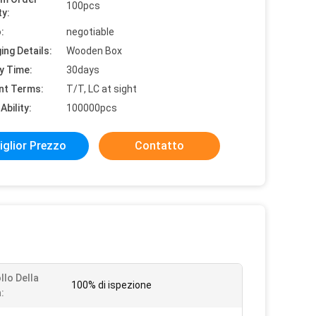
100pcs
ty:
:
negotiable
ing Details:
Wooden Box
y Time:
30days
nt Terms:
T/T, LC at sight
Ability:
100000pcs
iglior Prezzo
Contatto
llo Della
100% di ispezione
: