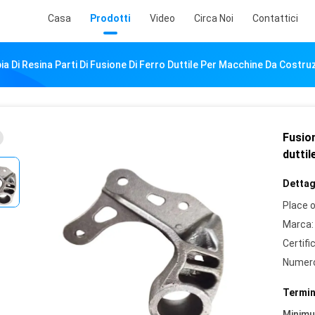
Casa
Prodotti
Video
Circa Noi
Contattici
ia Di Resina Parti Di Fusione Di Ferro Duttile Per Macchine Da Costru
Fusion
dutti
Dettagl
Place o
Marca:
Certifi
Numero
Termin
Minim